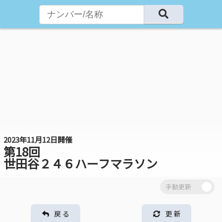
2023年11月12日開催
第18回
世田谷２４６ハーフマラソン
戻 る
更 新