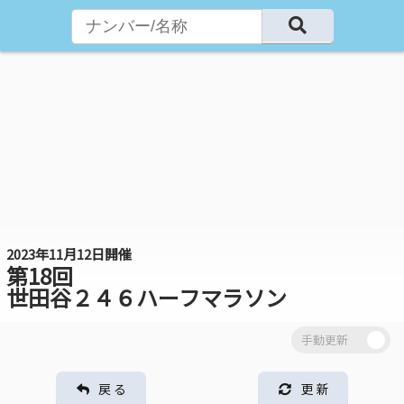
2023年11月12日開催
第18回
世田谷２４６ハーフマラソン
戻 る
更 新