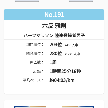
No.191
六反 雅則
ハーフマラソン 陸連登録者男子
203位
部門順位：
/459 人中
280位
総合順位：
/1771 人中
1周
周回数：
1時間25分18秒
記 録：
約04:03/km
平均ペース：