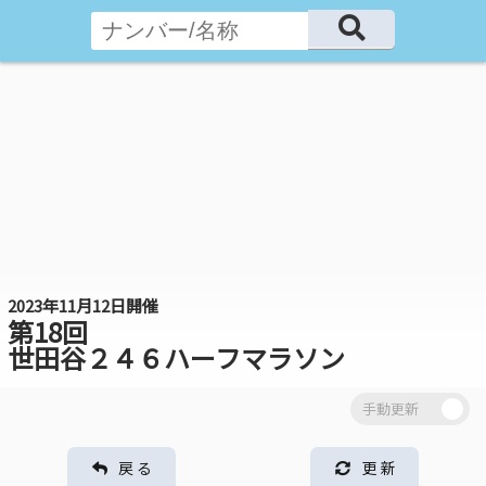
2023年11月12日開催
第18回
世田谷２４６ハーフマラソン
戻 る
更 新