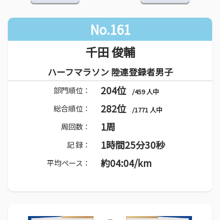
No.161
千田 俊輔
ハーフマラソン 陸連登録者男子
204位
部門順位：
/459 人中
282位
総合順位：
/1771 人中
1周
周回数：
1時間25分30秒
記 録：
約04:04/km
平均ペース：