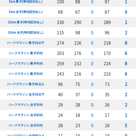
100
88
0
87
1
5km 男子(年代区分なし)
68
67
0
67
0
5km 女子(年代区分なし)
330
290
0
289
1
10km 男子(年代区分なし)
115
98
0
96
2
10km 女子(年代区分なし)
274
226
0
218
8
ハーフマラソン 男子29以下
203
176
0
170
6
ハーフマラソン 男子30代
259
232
0
224
8
ハーフマラソン 男子40代
243
216
0
210
6
ハーフマラソン 男子50代
96
75
0
73
2
ハーフマラソン 男子60以上
40
37
0
35
2
ハーフマラソン 女子29以下
29
28
0
26
2
ハーフマラソン 女子30代
24
18
0
17
1
ハーフマラソン 女子40代
28
23
0
18
5
ハーフマラソン 女子50代
11
10
0
10
0
ハーフマラソン 女子60以上