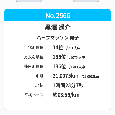
No.2566
黒澤 遥介
ハーフマラソン 男子
34位
年代別順位：
/203 人中
186位
男女別順位：
/1075 人中
186位
種目別順位：
/1208 人中
21.0975km
距離：
/21.0975km
1時間23分7秒
記 録：
約03:56/km
平均ペース：