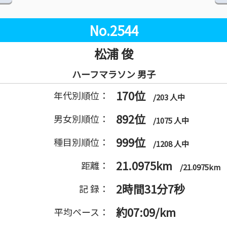
No.2544
松浦 俊
ハーフマラソン 男子
170位
年代別順位：
/203 人中
892位
男女別順位：
/1075 人中
999位
種目別順位：
/1208 人中
21.0975km
距離：
/21.0975km
2時間31分7秒
記 録：
約07:09/km
平均ペース：