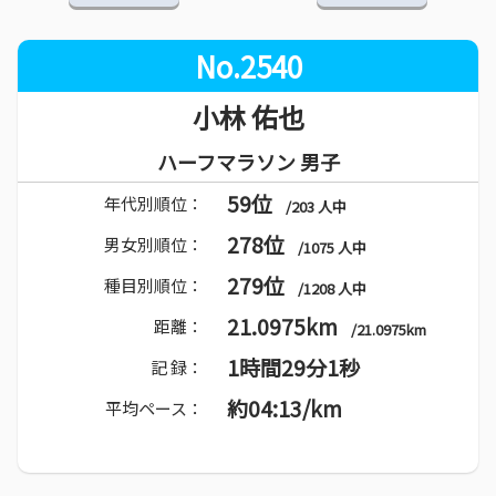
No.2540
小林 佑也
ハーフマラソン 男子
59位
年代別順位：
/203 人中
278位
男女別順位：
/1075 人中
279位
種目別順位：
/1208 人中
21.0975km
距離：
/21.0975km
1時間29分1秒
記 録：
約04:13/km
平均ペース：