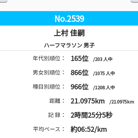
No.2539
上村 佳嗣
ハーフマラソン 男子
165位
年代別順位：
/203 人中
866位
男女別順位：
/1075 人中
966位
種目別順位：
/1208 人中
21.0975km
距離：
/21.0975km
2時間25分5秒
記 録：
約06:52/km
平均ペース：