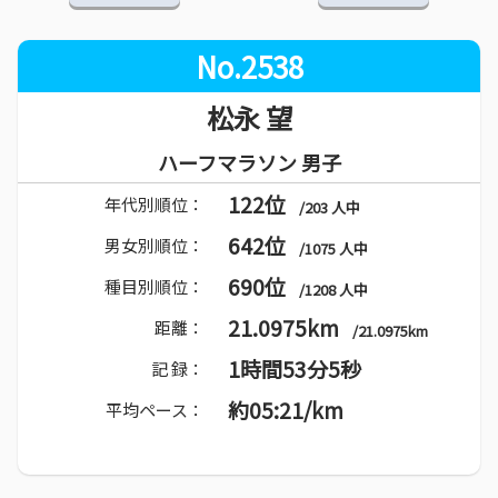
No.2538
松永 望
ハーフマラソン 男子
122位
年代別順位：
/203 人中
642位
男女別順位：
/1075 人中
690位
種目別順位：
/1208 人中
21.0975km
距離：
/21.0975km
1時間53分5秒
記 録：
約05:21/km
平均ペース：