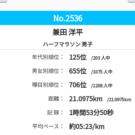
No.2536
兼田 洋平
ハーフマラソン 男子
125位
年代別順位：
/203 人中
655位
男女別順位：
/1075 人中
706位
種目別順位：
/1208 人中
21.0975km
距離：
/21.0975km
1時間53分50秒
記 録：
約05:23/km
平均ペース：