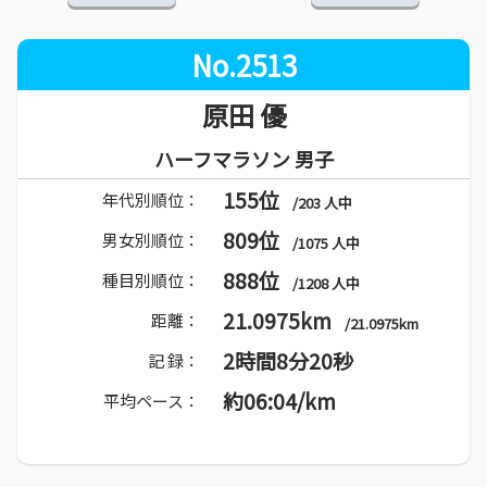
No.2513
原田 優
ハーフマラソン 男子
155位
年代別順位：
/203 人中
809位
男女別順位：
/1075 人中
888位
種目別順位：
/1208 人中
21.0975km
距離：
/21.0975km
2時間8分20秒
記 録：
約06:04/km
平均ペース：