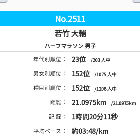
No.2511
若竹 大輔
ハーフマラソン 男子
23位
年代別順位：
/203 人中
152位
男女別順位：
/1075 人中
152位
種目別順位：
/1208 人中
21.0975km
距離：
/21.0975km
1時間20分11秒
記 録：
約03:48/km
平均ペース：