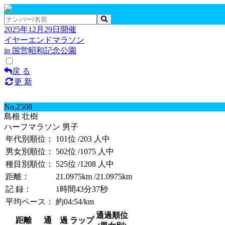
2025年12月29日開催
イヤーエンドマラソン
in 国営昭和記念公園
戻 る
更 新
No.2508
島根 壮樹
ハーフマラソン 男子
年代別順位：
101位
/203 人中
男女別順位：
502位
/1075 人中
種目別順位：
525位
/1208 人中
距離：
21.0975km
/21.0975km
記 録：
1時間43分37秒
平均ペース：
約04:54/km
通過順位
距離
通 過
ラップ