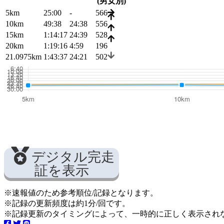
(男女別)
5km
25:00
-
566
10km
49:38
24:38
556
15km
1:14:17
24:39
528
20km
1:19:16
4:59
196
21.0975km
1:43:37
24:21
502
デジタル完走
証を表示
※速報値のため参考順位/記録となります。
※記録の更新頻度は約1分/回です。
※記録更新のタイミングによって、一時的に正しく表示され