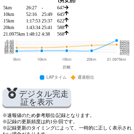
(男女別)
5km
26:27
-
647
10km
52:16
25:49
645
15km
1:17:53
25:37
622
20km
1:43:34
25:41
588
21.0975km
1:48:12
4:38
568
デジタル完走
証を表示
※速報値のため参考順位/記録となります。
※記録の更新頻度は約1分/回です。
※記録更新のタイミングによって、一時的に正しく表示され