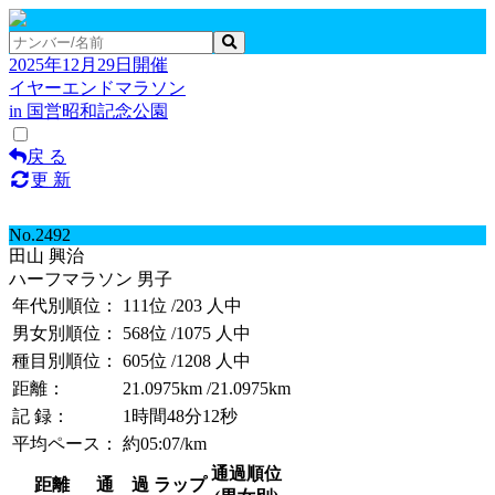
2025年12月29日開催
イヤーエンドマラソン
in 国営昭和記念公園
戻 る
更 新
No.2492
田山 興治
ハーフマラソン 男子
年代別順位：
111位
/203 人中
男女別順位：
568位
/1075 人中
種目別順位：
605位
/1208 人中
距離：
21.0975km
/21.0975km
記 録：
1時間48分12秒
平均ペース：
約05:07/km
通過順位
距離
通 過
ラップ