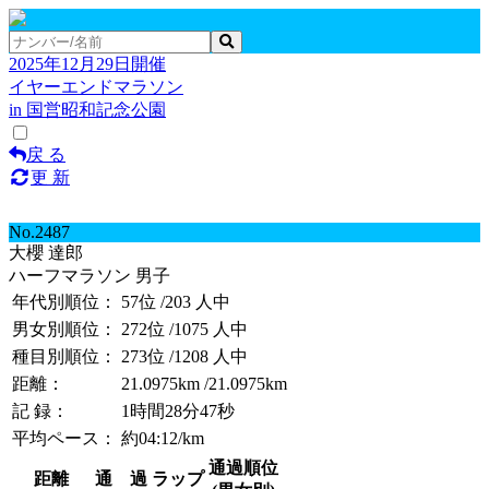
2025年12月29日開催
イヤーエンドマラソン
in 国営昭和記念公園
戻 る
更 新
No.2487
大櫻 達郎
ハーフマラソン 男子
年代別順位：
57位
/203 人中
男女別順位：
272位
/1075 人中
種目別順位：
273位
/1208 人中
距離：
21.0975km
/21.0975km
記 録：
1時間28分47秒
平均ペース：
約04:12/km
通過順位
距離
通 過
ラップ