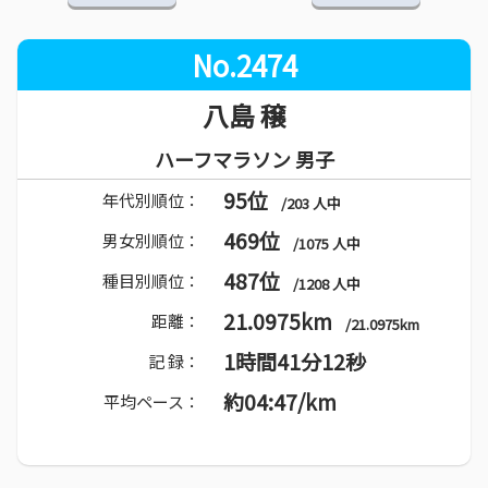
No.2474
八島 穣
ハーフマラソン 男子
95位
年代別順位：
/203 人中
469位
男女別順位：
/1075 人中
487位
種目別順位：
/1208 人中
21.0975km
距離：
/21.0975km
1時間41分12秒
記 録：
約04:47/km
平均ペース：