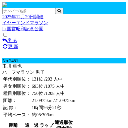
2025年12月29日開催
イヤーエンドマラソン
in 国営昭和記念公園
戻 る
更 新
No.2451
玉川 隼也
ハーフマラソン 男子
年代別順位：
131位
/203 人中
男女別順位：
693位
/1075 人中
種目別順位：
750位
/1208 人中
距離：
21.0975km
/21.0975km
記 録：
1時間56分21秒
平均ペース：
約05:30/km
通過順位
距離
通 過
ラップ