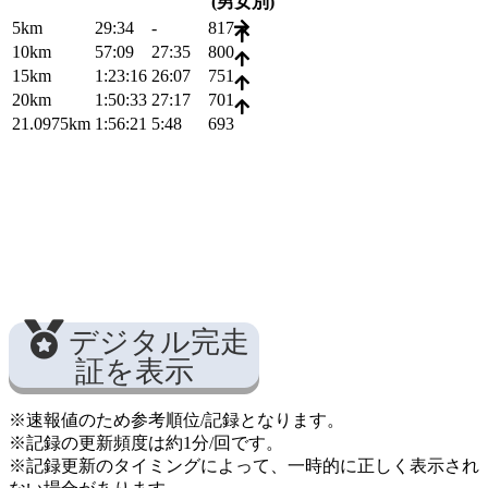
(男女別)
5km
29:34
-
817
10km
57:09
27:35
800
15km
1:23:16
26:07
751
20km
1:50:33
27:17
701
21.0975km
1:56:21
5:48
693
デジタル完走
証を表示
※速報値のため参考順位/記録となります。
※記録の更新頻度は約1分/回です。
※記録更新のタイミングによって、一時的に正しく表示され