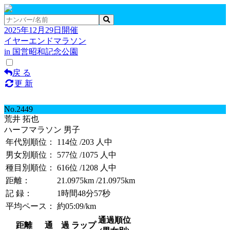
2025年12月29日開催
イヤーエンドマラソン
in 国営昭和記念公園
戻 る
更 新
No.2449
荒井 拓也
ハーフマラソン 男子
年代別順位：
114位
/203 人中
男女別順位：
577位
/1075 人中
種目別順位：
616位
/1208 人中
距離：
21.0975km
/21.0975km
記 録：
1時間48分57秒
平均ペース：
約05:09/km
通過順位
距離
通 過
ラップ