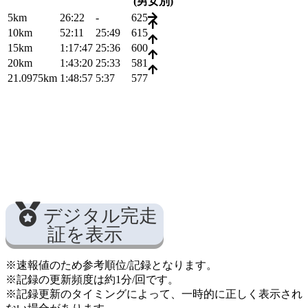
(男女別)
5km
26:22
-
625
10km
52:11
25:49
615
15km
1:17:47
25:36
600
20km
1:43:20
25:33
581
21.0975km
1:48:57
5:37
577
デジタル完走
証を表示
※速報値のため参考順位/記録となります。
※記録の更新頻度は約1分/回です。
※記録更新のタイミングによって、一時的に正しく表示され