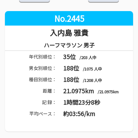
No.2445
入内島 雅貴
ハーフマラソン 男子
35位
年代別順位：
/203 人中
188位
男女別順位：
/1075 人中
188位
種目別順位：
/1208 人中
21.0975km
距離：
/21.0975km
1時間23分8秒
記 録：
約03:56/km
平均ペース：