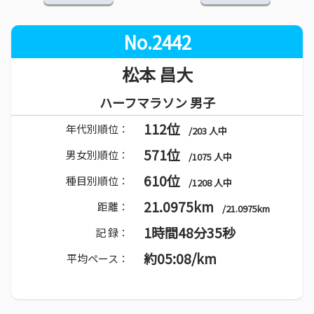
No.2442
松本 昌大
ハーフマラソン 男子
112位
年代別順位：
/203 人中
571位
男女別順位：
/1075 人中
610位
種目別順位：
/1208 人中
21.0975km
距離：
/21.0975km
1時間48分35秒
記 録：
約05:08/km
平均ペース：