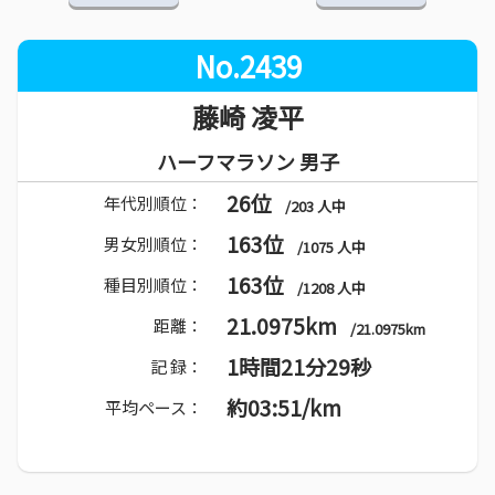
No.2439
藤崎 凌平
ハーフマラソン 男子
26位
年代別順位：
/203 人中
163位
男女別順位：
/1075 人中
163位
種目別順位：
/1208 人中
21.0975km
距離：
/21.0975km
1時間21分29秒
記 録：
約03:51/km
平均ペース：