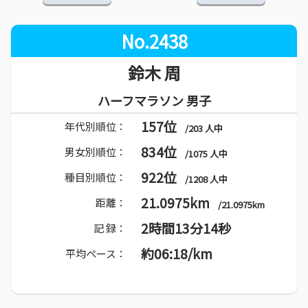
No.2438
鈴木 周
ハーフマラソン 男子
157位
年代別順位：
/203 人中
834位
男女別順位：
/1075 人中
922位
種目別順位：
/1208 人中
21.0975km
距離：
/21.0975km
2時間13分14秒
記 録：
約06:18/km
平均ペース：