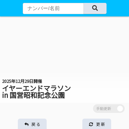
2025年12月29日開催
イヤーエンドマラソン
in 国営昭和記念公園
戻 る
更 新