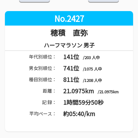
No.2427
穂積 直弥
ハーフマラソン 男子
141位
年代別順位：
/203 人中
741位
男女別順位：
/1075 人中
811位
種目別順位：
/1208 人中
21.0975km
距離：
/21.0975km
1時間59分50秒
記 録：
約05:40/km
平均ペース：