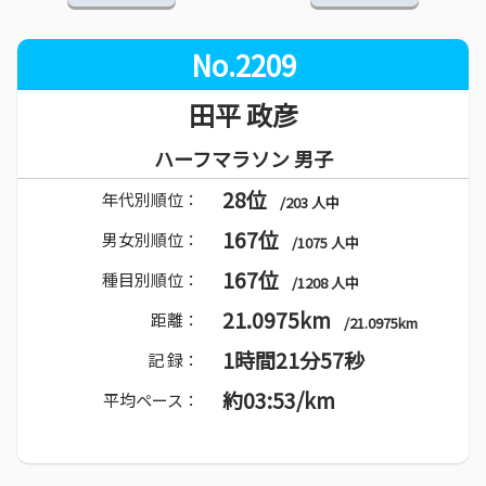
No.2209
田平 政彦
ハーフマラソン 男子
28位
年代別順位：
/203 人中
167位
男女別順位：
/1075 人中
167位
種目別順位：
/1208 人中
21.0975km
距離：
/21.0975km
1時間21分57秒
記 録：
約03:53/km
平均ペース：