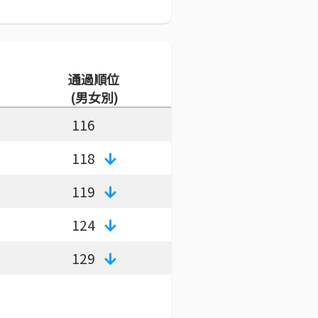
通過順位
(男女別)
116
118
119
124
129