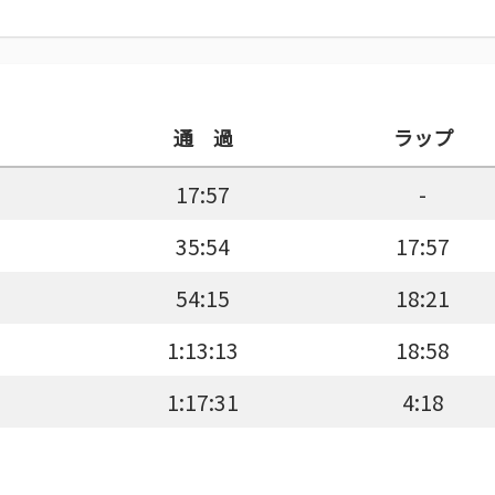
通 過
ラップ
17:57
-
35:54
17:57
54:15
18:21
1:13:13
18:58
1:17:31
4:18