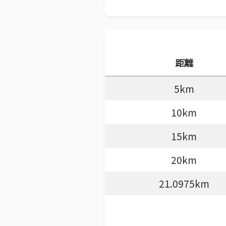
距離
5km
10km
15km
20km
21.0975km