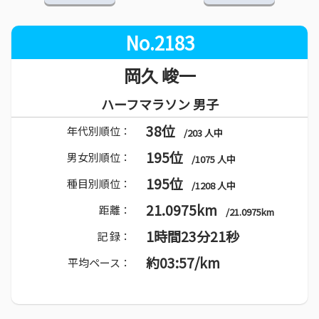
No.2183
岡久 峻一
ハーフマラソン 男子
38位
年代別順位：
/203 人中
195位
男女別順位：
/1075 人中
195位
種目別順位：
/1208 人中
21.0975km
距離：
/21.0975km
1時間23分21秒
記 録：
約03:57/km
平均ペース：