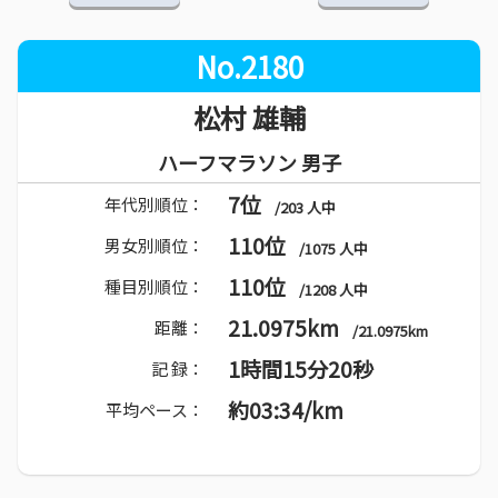
No.2180
松村 雄輔
ハーフマラソン 男子
7位
年代別順位：
/203 人中
110位
男女別順位：
/1075 人中
110位
種目別順位：
/1208 人中
21.0975km
距離：
/21.0975km
1時間15分20秒
記 録：
約03:34/km
平均ペース：