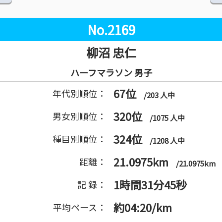
No.2169
柳沼 忠仁
ハーフマラソン 男子
67位
年代別順位：
/203 人中
320位
男女別順位：
/1075 人中
324位
種目別順位：
/1208 人中
21.0975km
距離：
/21.0975km
1時間31分45秒
記 録：
約04:20/km
平均ペース：