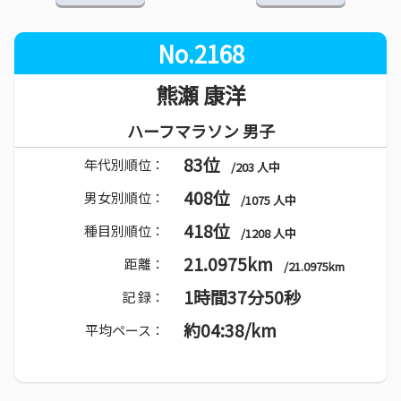
No.2168
熊瀬 康洋
ハーフマラソン 男子
83位
年代別順位：
/203 人中
408位
男女別順位：
/1075 人中
418位
種目別順位：
/1208 人中
21.0975km
距離：
/21.0975km
1時間37分50秒
記 録：
約04:38/km
平均ペース：