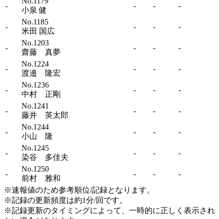
No.1179
-
-
-
-
小泉 健
No.1185
-
-
-
-
米田 国広
No.1203
-
-
-
-
齋藤 真夢
No.1224
-
-
-
-
渡邉 隆宏
No.1236
-
-
-
-
中村 正剛
No.1241
-
-
-
-
藤井 英太郎
No.1244
-
-
-
-
小山 隆
No.1245
-
-
-
-
染谷 多佳夫
No.1250
-
-
-
-
前村 雅和
※速報値のため参考順位/記録となります。
※記録の更新頻度は約1分/回です。
※記録更新のタイミングによって、一時的に正しく表示され