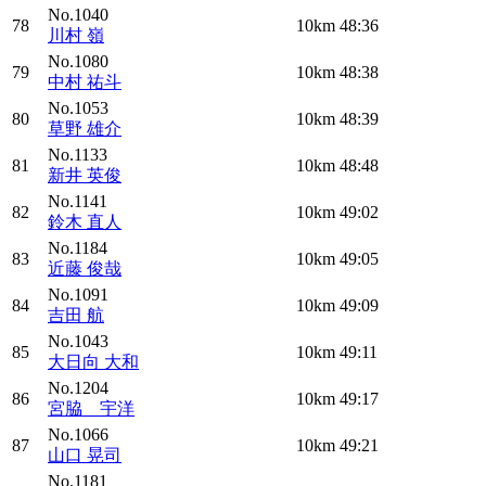
No.1040
78
10km
48:36
川村 嶺
No.1080
79
10km
48:38
中村 祐斗
No.1053
80
10km
48:39
草野 雄介
No.1133
81
10km
48:48
新井 英俊
No.1141
82
10km
49:02
鈴木 直人
No.1184
83
10km
49:05
近藤 俊哉
No.1091
84
10km
49:09
吉田 航
No.1043
85
10km
49:11
大日向 大和
No.1204
86
10km
49:17
宮脇 宇洋
No.1066
87
10km
49:21
山口 晃司
No.1181