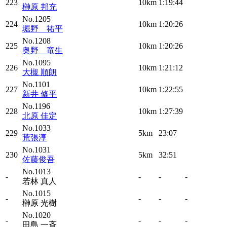
223
10km
1:19:44
榊原 邦充
No.1205
224
10km
1:20:26
堀野 祐平
No.1208
225
10km
1:20:26
奥野 竜生
No.1095
226
10km
1:21:12
大槻 順朗
No.1101
227
10km
1:22:55
新井 修平
No.1196
228
10km
1:27:39
北原 佳定
No.1033
229
5km
23:07
荒張淳
No.1031
230
5km
32:51
佐藤俊吾
No.1013
-
-
-
-
若林 真人
No.1015
-
-
-
-
榊原 光樹
No.1020
-
-
-
-
田島 一斉