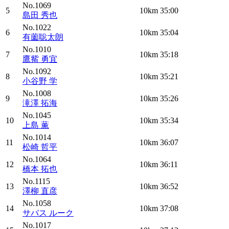
No.1069
5
10km
35:00
島田 秀也
No.1022
6
10km
35:04
有薗聡太朗
No.1010
7
10km
35:18
鷹觜 勇宜
No.1092
8
10km
35:21
小谷野 学
No.1008
9
10km
35:26
滝澤 拓海
No.1045
10
10km
35:34
上島 薫
No.1014
11
10km
36:07
松崎 哲平
No.1064
12
10km
36:11
橋本 拓也
No.1115
13
10km
36:52
澤柳 直彦
No.1058
14
10km
37:08
サバス ルーク
No.1017