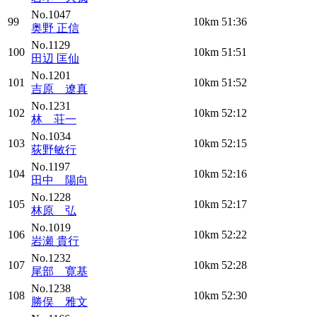
No.1047
99
10km
51:36
奥野 正信
No.1129
100
10km
51:51
田辺 匡仙
No.1201
101
10km
51:52
吉原 遼真
No.1231
102
10km
52:12
林 荘一
No.1034
103
10km
52:15
荻野敏行
No.1197
104
10km
52:16
田中 陽向
No.1228
105
10km
52:17
林原 弘
No.1019
106
10km
52:22
岩瀬 貴行
No.1232
107
10km
52:28
尾部 寛基
No.1238
108
10km
52:30
勝俣 雅文