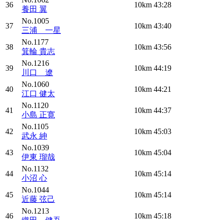
36
10km
43:28
養田 翼
No.1005
37
10km
43:40
三浦 一星
No.1177
38
10km
43:56
箕輪 貴志
No.1216
39
10km
44:19
川口 遼
No.1060
40
10km
44:21
江口 健太
No.1120
41
10km
44:37
小島 正寛
No.1105
42
10km
45:03
武永 紳
No.1039
43
10km
45:04
伊東 瑠哉
No.1132
44
10km
45:14
小沼 心
No.1044
45
10km
45:14
近藤 弦己
No.1213
46
10km
45:18