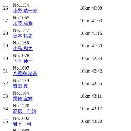
No.1134
26
10km
40:08
小野 晴一郎
No.1055
27
10km
41:03
加藤 成将
No.1147
28
10km
41:16
坂本 拓史
No.1165
29
10km
41:39
小島 和之
No.1078
30
10km
42:34
下平 伸一
No.1097
31
10km
42:42
八重樫 穂高
No.1139
32
10km
42:55
齋田 真
No.1164
33
10km
43:11
乗物 宜輝
No.1220
34
10km
43:17
高橋 伸治
No.1002
35
10km
43:20
岩下 司
No.1062