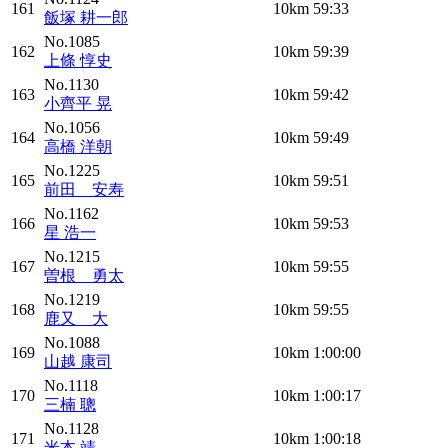
161
10km
59:33
飯塚 耕一郎
No.1085
162
10km
59:39
上條 惇史
No.1130
163
10km
59:42
小齊平 晃
No.1056
164
10km
59:49
高橋 洋朝
No.1225
165
10km
59:51
前田 安寿
No.1162
166
10km
59:53
星 浩一
No.1215
167
10km
59:55
曽根 勇太
No.1219
168
10km
59:55
鹿又 大
No.1088
169
10km
1:00:00
山越 康司
No.1118
170
10km
1:00:17
三楠 聰
No.1128
171
10km
1:00:18
米本 靖