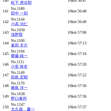
140
10km
56:47
松下 虎次郎
No.1189
141
10km
56:48
田中 一則
No.1144
142
10km
56:49
小高 治仁
No.1030
143
10km
57:06
浅野賢
No.1100
144
10km
57:13
倉田 圭介
No.1194
145
10km
57:16
齋藤 純一
No.1111
146
10km
57:20
小室 裕史
No.1149
147
10km
57:22
田島 宏昭
No.1170
148
10km
57:36
勝島 洋一
No.1038
149
10km
57:36
野口泰邦
No.1247
150
10km
57:37
大久保 慶一