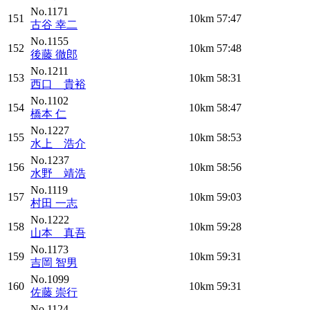
No.1171
151
10km
57:47
古谷 幸二
No.1155
152
10km
57:48
後藤 徹郎
No.1211
153
10km
58:31
西口 貴裕
No.1102
154
10km
58:47
橋本 仁
No.1227
155
10km
58:53
水上 浩介
No.1237
156
10km
58:56
水野 靖浩
No.1119
157
10km
59:03
村田 一志
No.1222
158
10km
59:28
山本 真吾
No.1173
159
10km
59:31
吉岡 智男
No.1099
160
10km
59:31
佐藤 崇行
No.1124