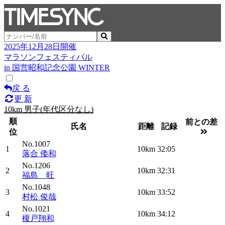
2025年12月28日開催
マラソンフェスティバル
in 国営昭和記念公園 WINTER
戻 る
更 新
10km 男子(年代区分なし)
順
前との差
氏名
距離
記録
位
No.1007
1
10km
32:05
落合 倭和
No.1206
2
10km
32:31
福島 旺
No.1048
3
10km
33:52
村松 俊哉
No.1021
4
10km
34:12
榎戸翔和