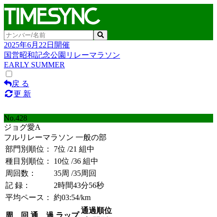
2025年6月22日開催
国営昭和記念公園リレーマラソン
EARLY SUMMER
戻 る
更 新
No.428
ジョグ愛A
フルリレーマラソン 一般の部
部門別順位：
7位
/21 組中
種目別順位：
10位
/36 組中
周回数：
35周
/35周回
記 録：
2時間43分56秒
平均ペース：
約03:54/km
通過順位
周 回
通 過
ラップ