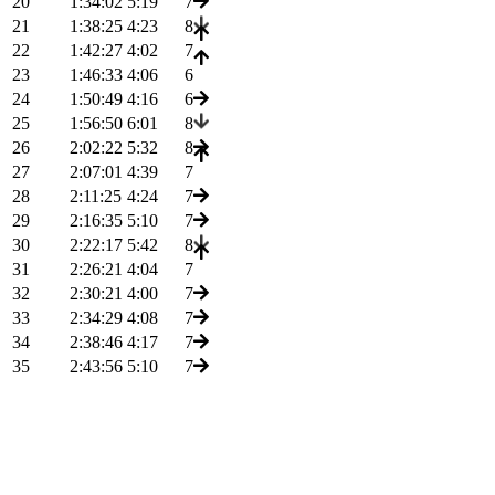
20
1:34:02
5:19
7
21
1:38:25
4:23
8
22
1:42:27
4:02
7
23
1:46:33
4:06
6
24
1:50:49
4:16
6
25
1:56:50
6:01
8
26
2:02:22
5:32
8
27
2:07:01
4:39
7
28
2:11:25
4:24
7
29
2:16:35
5:10
7
30
2:22:17
5:42
8
31
2:26:21
4:04
7
32
2:30:21
4:00
7
33
2:34:29
4:08
7
34
2:38:46
4:17
7
35
2:43:56
5:10
7