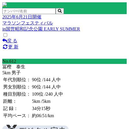
2025年6月21日開催
マラソンフェスティバル
in国営昭和記念公園 EARLY SUMMER
戻 る
更 新
No.612
冨樫 泰生
5km 男子
年代別順位：
90位
/144 人中
男女別順位：
90位
/144 人中
種目別順位：
109位
/240 人中
距離：
5km
/5km
記 録：
34分15秒
平均ペース：
約06:51/km