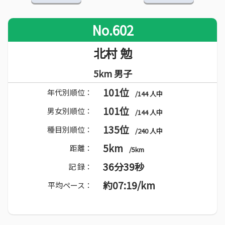
No.602
北村 勉
5km 男子
101位
年代別順位：
/144 人中
101位
男女別順位：
/144 人中
135位
種目別順位：
/240 人中
5km
距離：
/5km
36分39秒
記 録：
約07:19/km
平均ペース：