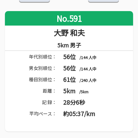
No.591
大野 和夫
5km 男子
56位
年代別順位：
/144 人中
56位
男女別順位：
/144 人中
61位
種目別順位：
/240 人中
5km
距離：
/5km
28分6秒
記 録：
約05:37/km
平均ペース：