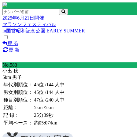
2025年6月21日開催
マラソンフェスティバル
in国営昭和記念公園 EARLY SUMMER
戻 る
更 新
No.583
小出 稔
5km 男子
年代別順位：
45位
/144 人中
男女別順位：
45位
/144 人中
種目別順位：
47位
/240 人中
距離：
5km
/5km
記 録：
25分39秒
平均ペース：
約05:07/km