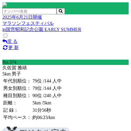
2025年6月21日開催
マラソンフェスティバル
in国営昭和記念公園 EARLY SUMMER
戻 る
更 新
No.574
久佐賀 雅靖
5km 男子
年代別順位：
79位
/144 人中
男女別順位：
79位
/144 人中
種目別順位：
90位
/240 人中
距離：
5km
/5km
記 録：
31分56秒
平均ペース：
約06:23/km