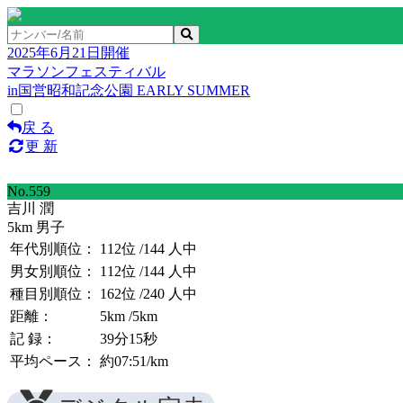
2025年6月21日開催
マラソンフェスティバル
in国営昭和記念公園 EARLY SUMMER
戻 る
更 新
No.559
吉川 潤
5km 男子
年代別順位：
112位
/144 人中
男女別順位：
112位
/144 人中
種目別順位：
162位
/240 人中
距離：
5km
/5km
記 録：
39分15秒
平均ペース：
約07:51/km