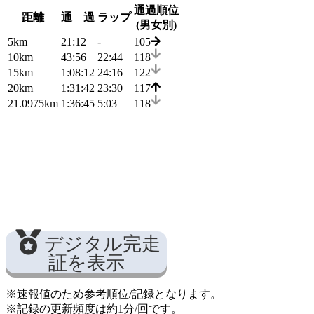
通過順位
距離
通 過
ラップ
(男女別)
5km
21:12
-
105
10km
43:56
22:44
118
15km
1:08:12
24:16
122
20km
1:31:42
23:30
117
21.0975km
1:36:45
5:03
118
デジタル完走
証を表示
※速報値のため参考順位/記録となります。
※記録の更新頻度は約1分/回です。