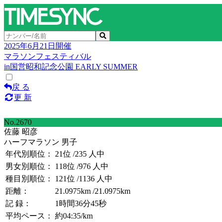
2025年6月21日開催
マラソンフェスティバル
in国営昭和記念公園 EARLY SUMMER
戻 る
更 新
No.2670
佐藤 昭彦
ハーフマラソン 男子
年代別順位：
21位
/235 人中
男女別順位：
118位
/976 人中
種目別順位：
121位
/1136 人中
距離：
21.0975km
/21.0975km
記 録：
1時間36分45秒
平均ペース：
約04:35/km