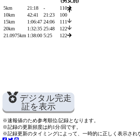
(男女別)
5km
21:18
-
110
10km
42:41
21:23
100
15km
1:06:47
24:06
111
20km
1:32:35
25:48
122
21.0975km
1:38:00
5:25
122
デジタル完走
証を表示
※速報値のため参考順位/記録となります。
※記録の更新頻度は約1分/回です。
※記録更新のタイミングによって、一時的に正しく表示され