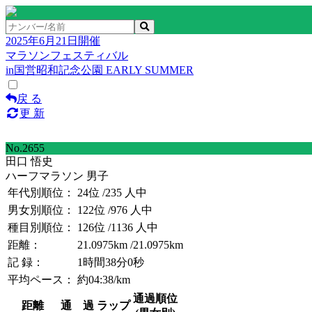
2025年6月21日開催
マラソンフェスティバル
in国営昭和記念公園 EARLY SUMMER
戻 る
更 新
No.2655
田口 悟史
ハーフマラソン 男子
年代別順位：
24位
/235 人中
男女別順位：
122位
/976 人中
種目別順位：
126位
/1136 人中
距離：
21.0975km
/21.0975km
記 録：
1時間38分0秒
平均ペース：
約04:38/km
通過順位
距離
通 過
ラップ