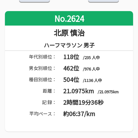
No.2624
北原 慎治
ハーフマラソン 男子
118位
年代別順位：
/235 人中
462位
男女別順位：
/976 人中
504位
種目別順位：
/1136 人中
21.0975km
距離：
/21.0975km
2時間19分36秒
記 録：
約06:37/km
平均ペース：