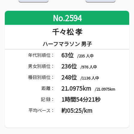
No.2594
千々松 孝
ハーフマラソン 男子
63位
年代別順位：
/235 人中
236位
男女別順位：
/976 人中
248位
種目別順位：
/1136 人中
21.0975km
距離：
/21.0975km
1時間54分21秒
記 録：
約05:25/km
平均ペース：