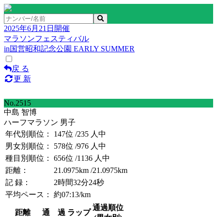
2025年6月21日開催
マラソンフェスティバル
in国営昭和記念公園 EARLY SUMMER
戻 る
更 新
No.2515
中島 智博
ハーフマラソン 男子
年代別順位：
147位
/235 人中
男女別順位：
578位
/976 人中
種目別順位：
656位
/1136 人中
距離：
21.0975km
/21.0975km
記 録：
2時間32分24秒
平均ペース：
約07:13/km
通過順位
距離
通 過
ラップ