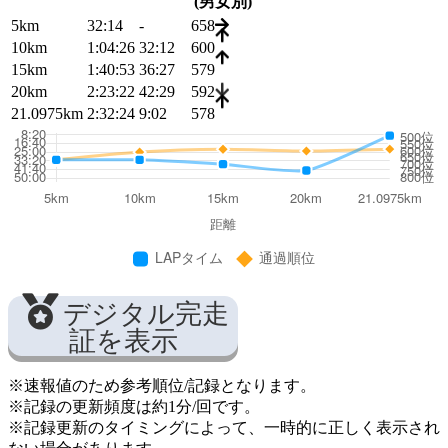
(男女別)
5km
32:14
-
658
10km
1:04:26
32:12
600
15km
1:40:53
36:27
579
20km
2:23:22
42:29
592
21.0975km
2:32:24
9:02
578
デジタル完走
証を表示
※速報値のため参考順位/記録となります。
※記録の更新頻度は約1分/回です。
※記録更新のタイミングによって、一時的に正しく表示され