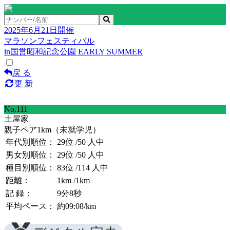
2025年6月21日開催
マラソンフェスティバル
in国営昭和記念公園 EARLY SUMMER
戻 る
更 新
No.111
土屋家
親子ペア1km（未就学児）
年代別順位：
29位
/50 人中
男女別順位：
29位
/50 人中
種目別順位：
83位
/114 人中
距離：
1km
/1km
記 録：
9分8秒
平均ペース：
約09:08/km