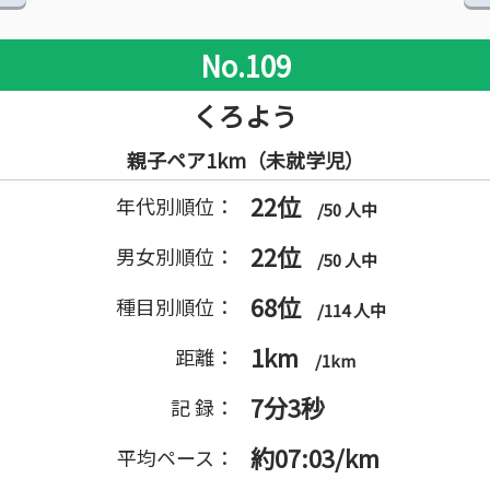
No.109
くろよう
親子ペア1km（未就学児）
22位
年代別順位：
/50 人中
22位
男女別順位：
/50 人中
68位
種目別順位：
/114 人中
1km
距離：
/1km
7分3秒
記 録：
約07:03/km
平均ペース：