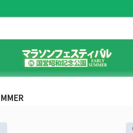
UMMER
る