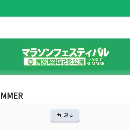
UMMER
戻 る