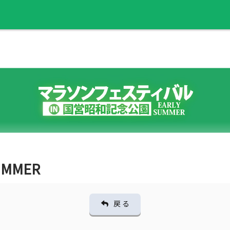
UMMER
戻 る