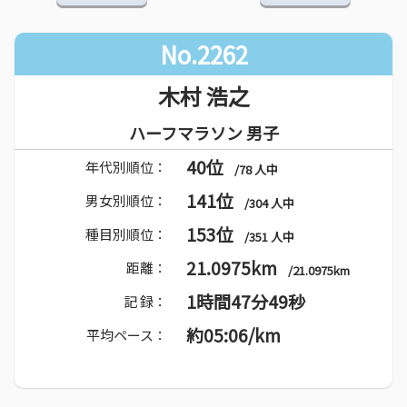
No.2262
木村 浩之
ハーフマラソン 男子
40位
年代別順位：
/78 人中
141位
男女別順位：
/304 人中
153位
種目別順位：
/351 人中
21.0975km
距離：
/21.0975km
1時間47分49秒
記 録：
約05:06/km
平均ペース：