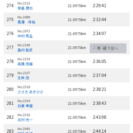
No.2215
274
2:29:41
21.0975km
笹島 潤也
No.2089
275
2:32:44
21.0975km
黒澤 祥裕
No.2073
276
2:34:07
21.0975km
中村 秀生
No.2140
277
2:34:17
21.0975km
最下部へ
島内 智彦
No.2239
278
2:36:05
21.0975km
高橋 茂雄
No.2327
279
2:37:04
21.0975km
天岸 茂
No.2318
280
2:38:21
21.0975km
ささき あきひさ
No.2334
281
2:38:43
21.0975km
白兼 孝雄
No.2316
282
2:43:08
21.0975km
北村 光一
No.2045
283
2:44:14
21.0975km