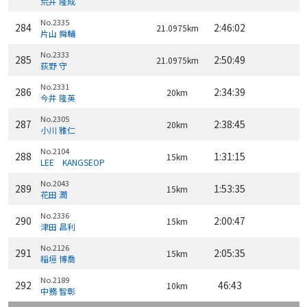
荒井 隆成
No.2335
284
2:46:02
21.0975km
片山 舜輔
No.2333
285
2:50:49
21.0975km
荻野 守
No.2331
286
2:34:39
20km
今井 隆英
No.2305
287
2:38:45
20km
小川 雅仁
No.2104
288
1:31:15
15km
LEE KANGSEOP
No.2043
289
1:53:35
15km
花田 潤
No.2336
290
2:00:47
15km
津田 昌利
No.2126
291
2:05:35
15km
稲垣 博喬
No.2189
292
46:43
10km
中務 智彰