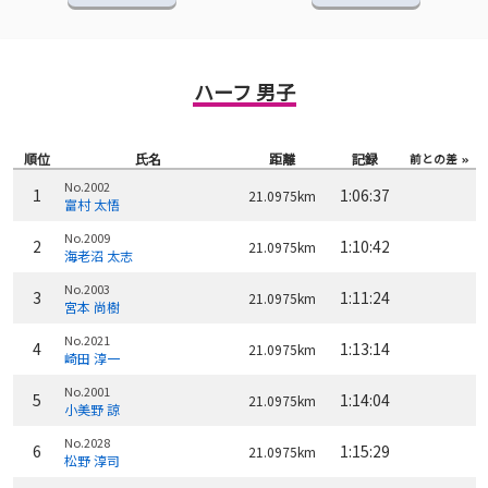
ハーフ 男子
順位
氏名
距離
記録
前との差
No.2002
1
1:06:37
21.0975km
富村 太悟
No.2009
2
1:10:42
21.0975km
海老沼 太志
No.2003
3
1:11:24
21.0975km
宮本 尚樹
No.2021
4
1:13:14
21.0975km
崎田 淳一
No.2001
5
1:14:04
21.0975km
小美野 諒
No.2028
6
1:15:29
21.0975km
松野 淳司