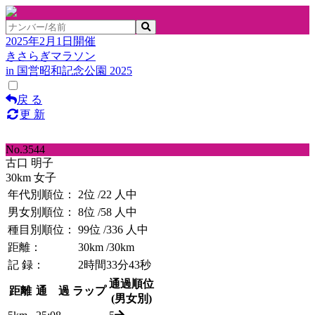
2025年2月1日開催
きさらぎマラソン
in 国営昭和記念公園 2025
戻 る
更 新
No.3544
古口 明子
30km 女子
年代別順位：
2位
/22 人中
男女別順位：
8位
/58 人中
種目別順位：
99位
/336 人中
距離：
30km
/30km
記 録：
2時間33分43秒
通過順位
距離
通 過
ラップ
(男女別)